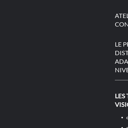
ATE
CON
LE 
DIS
ADA
NIV
LES
VIS