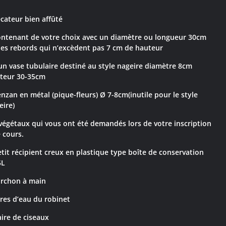
écateur bien affûté
ontenant de votre choix avec un diamètre ou longueur 30cm
des rebords qui n’excèdent pas 7 cm de hauteur
un vase tubulaire destiné au style nageire diamètre 8cm
teur 30-35cm
enzan en métal (pique-fleurs) Ø 7-8cm
(inutile pour le style
eire)
 végétaux qui vous ont été demandés lors de votre inscription
e cours.
etit récipient creux en plastique type boîte de conservation
5L
orchon à main
itres d’eau du robinet
aire de ciseaux