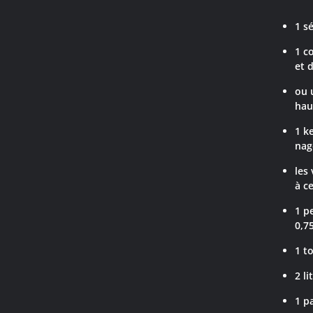
1 s
1 c
et 
ou 
hau
1 k
nag
les
à c
1 p
0,7
1 t
2 l
1 p