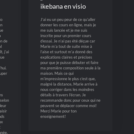
ikebana en visio
io
J’ai eu un peu peur de ce qu’aller
un
donner les cours en ligne, mais je
ue
me suis lancée et je me suis
à
inscrite pour un premier cours
on de
d’essai. Je n’ai pas été déçue car
al
Marie m’a tout de suite mise à
, j’ai
l’aise et surtout m’a donné des
que
explications claires et précises
pour que je puisse débuter et faire
hui.
ma première composition seule à la
uper
maison. Mais ce qui
m’impressionne le plus c’est que,
malgré la distance, Marie arrive à
nous corriger dans les moindres
ns
détails à travers l’écran. Je
selon
recommande donc pour ceux qui ne
leur
peuvent se déplacer comme moi!
aisir
Merci
Marie pour ton
nds
enseignement!
ux
t
nnée,