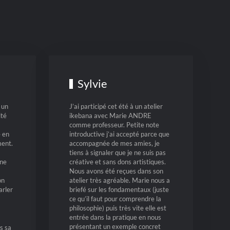
Sylvie
 un
J’ai participé cet été à un atelier
ité
ikebana avec Marie ANDRE
comme professeur. Petite note
 en
introductive j’ai accepté parce que
ent.
accompagnée de mes amies, je
tiens à signaler que je ne suis pas
 ne
créative et sans dons artistiques.
Nous avons été reçues dans son
on
atelier très agréable. Marie nous a
arler
briefé sur les fondamentaux (juste
ce qu’il faut pour comprendre la
philosophie) puis très vite elle est
entrée dans la pratique en nous
présentant un exemple concret
s sa