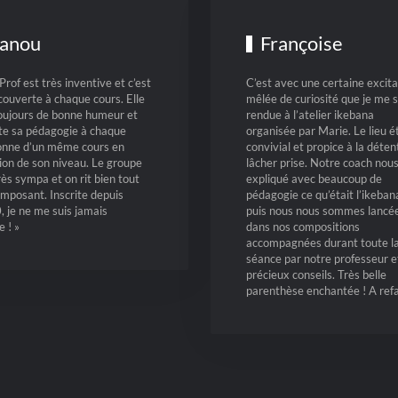
anou
Françoise
Prof est très inventive et c’est
C’est avec une certaine excita
couverte à chaque cours. Elle
mêlée de curiosité que je me s
toujours de bonne humeur et
rendue à l’atelier ikebana
te sa pédagogie à chaque
organisée par Marie. Le lieu ét
onne d’un même cours en
convivial et propice à la déten
ion de son niveau. Le groupe
lâcher prise. Notre coach nous
rès sympa et on rit bien tout
expliqué avec beaucoup de
mposant. Inscrite depuis
pédagogie ce qu’était l’ikeban
 je ne me suis jamais
puis nous nous sommes lancé
e ! »
dans nos compositions
accompagnées durant toute l
séance par notre professeur e
précieux conseils. Très belle
parenthèse enchantée ! A refa