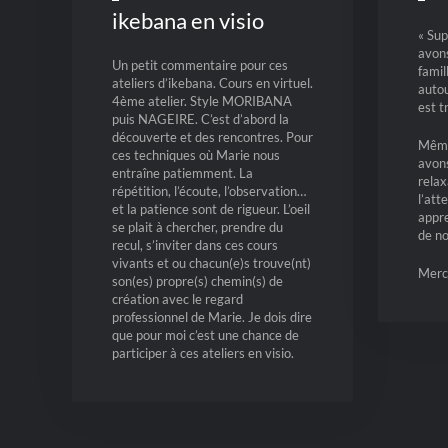
ikebana en visio
« Sup
avon
Un petit commentaire pour ces
famil
ateliers d’ikebana. Cours en virtuel.
autou
4ème atelier. Style MORIBANA
est t
puis NAGEIRE. C’est d’abord la
découverte et des rencontres. Pour
Même
ces techniques où Marie nous
avons
entraîne patiemment. La
relax
répétition, l’écoute, l’observation…
l’att
et la patience sont de rigueur. L’oeil
appre
se plait à chercher, prendre du
de no
recul, s’inviter dans ces cours
vivants et ou chacun(e)s trouve(nt)
Merc
son(es) propre(s) chemin(s) de
création avec le regard
professionnel de Marie. Je dois dire
que pour moi c’est une chance de
participer à ces ateliers en visio.