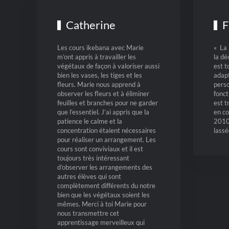
Catherine
F
Les cours ikebana avec Marie
« La 
m’ont appris à travailler les
la dé
végétaux de façon à valoriser aussi
est 
bien les vases, les tiges et les
adap
fleurs. Marie nous apprend à
pers
observer les fleurs et à éliminer
fonct
feuilles et branches pour ne garder
est t
que l’essentiel. J’ai appris que la
en co
patience le calme et la
2010,
concentration étaient nécessaires
lassé
pour réaliser un arrangement. Les
cours sont conviviaux et il est
toujours très intéressant
d’observer les arrangements des
autres élèves qui sont
complètement différents du notre
bien que les végétaux soient les
mêmes. Merci à toi Marie pour
nous transmettre cet
apprentissage merveilleux qui