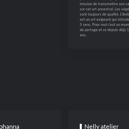
mission de transmettre son sa
sur cet art ancestral. Les vég
sont toujours de qualité. L’ike
est un art exigeant qui stimul
5 sens. Pour moi c’est un mo
de partage et ce depuis déjà 
ans.
ohanna
Nelly atelier