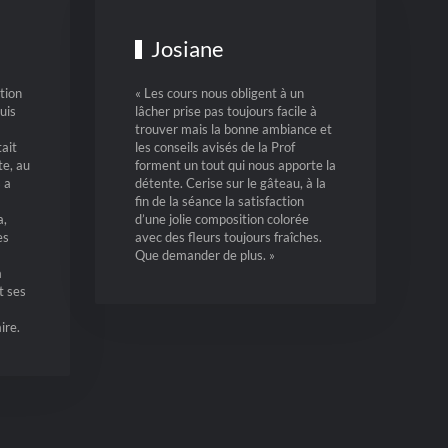
Josiane
tion
« Les cours nous obligent à un
uis
lâcher prise pas toujours facile à
trouver mais la bonne ambiance et
ait
les conseils avisés de la Prof
te, au
forment un tout qui nous apporte la
 a
détente. Cerise sur le gâteau, à la
fin de la séance la satisfaction
a,
d’une jolie composition colorée
es
avec des fleurs toujours fraîches.
Que demander de plus. »
a
t ses
ire.