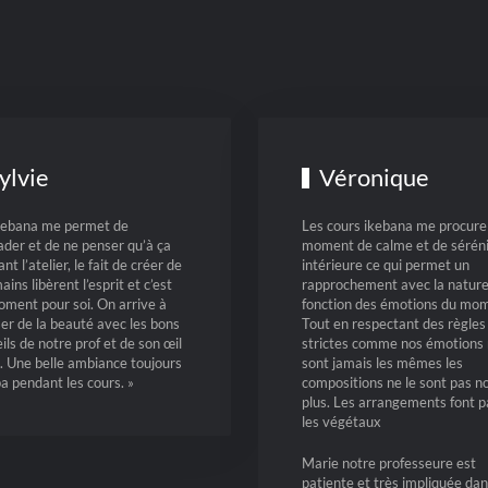
ylvie
Véronique
ikebana me permet de
Les cours ikebana me procure
der et de ne penser qu’à ça
moment de calme et de sérén
nt l’atelier, le fait de créer de
intérieure ce qui permet un
ains libèrent l’esprit et c’est
rapprochement avec la nature
ment pour soi. On arrive à
fonction des émotions du mom
ser de la beauté avec les bons
Tout en respectant des règles
ils de notre prof et de son œil
strictes comme nos émotions
. Une belle ambiance toujours
sont jamais les mêmes les
a pendant les cours. »
compositions ne le sont pas n
plus. Les arrangements font p
les végétaux
Marie notre professeure est
patiente et très impliquée dan