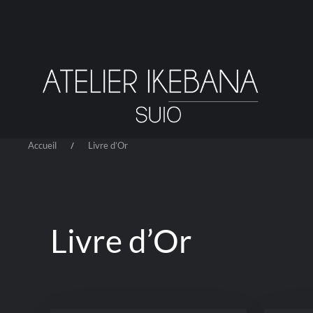
Passer
au
contenu
principal
Accueil
Livre d’Or
Livre d’Or