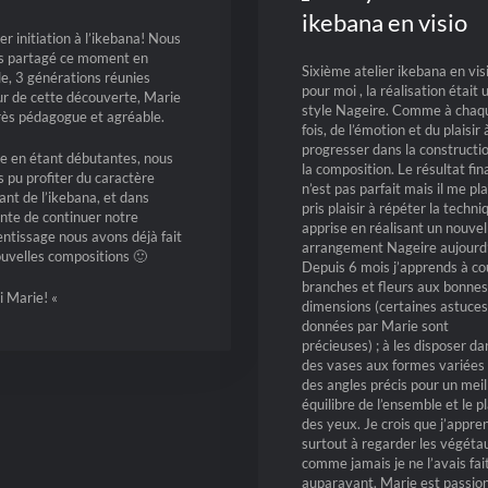
ikebana en visio
er initiation à l’ikebana! Nous
s partagé ce moment en
Sixième atelier ikebana en vis
le, 3 générations réunies
pour moi , la réalisation était 
r de cette découverte, Marie
style Nageire. Comme à chaq
rès pédagogue et agréable.
fois, de l’émotion et du plaisir 
progresser dans la constructi
 en étant débutantes, nous
la composition. Le résultat fin
 pu profiter du caractère
n’est pas parfait mais il me plaît
ant de l’ikebana, et dans
pris plaisir à répéter la techni
ente de continuer notre
apprise en réalisant un nouvel
ntissage nous avons déjà fait
arrangement Nageire aujourd’
uvelles compositions 🙂
Depuis 6 mois j’apprends à co
branches et fleurs aux bonnes
i Marie! «
dimensions (certaines astuces
données par Marie sont
précieuses) ; à les disposer da
des vases aux formes variées 
des angles précis pour un meil
équilibre de l’ensemble et le pl
des yeux. Je crois que j’appre
surtout à regarder les végéta
comme jamais je ne l’avais fai
auparavant. Marie est passio