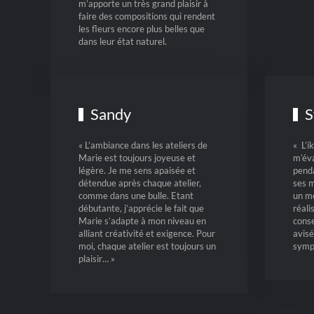
m’apporte un très grand plaisir à
faire des compositions qui rendent
les fleurs encore plus belles que
dans leur état naturel.
Sandy
S
« L’ambiance dans les ateliers de
« L’
Marie est toujours joyeuse et
m’éva
légère. Je me sens apaisée et
penda
détendue après chaque atelier,
ses m
comme dans une bulle. Etant
un mo
débutante, j’apprécie le fait que
réali
Marie s’adapte à mon niveau en
conse
alliant créativité et exigence. Pour
avisé
moi, chaque atelier est toujours un
symp
plaisir… »