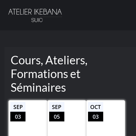
Passer
au
contenu
principal
Cours, Ateliers,
Formations et
Séminaires
SEP
SEP
OCT
03
05
03