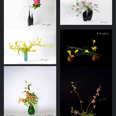
AGRANDIR
AGRANDIR
AGRANDIR
AGRANDIR
AGRANDIR
AGRANDIR