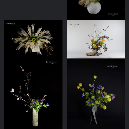
AGRANDIR
AGRANDIR
AGRANDIR
AGRANDIR