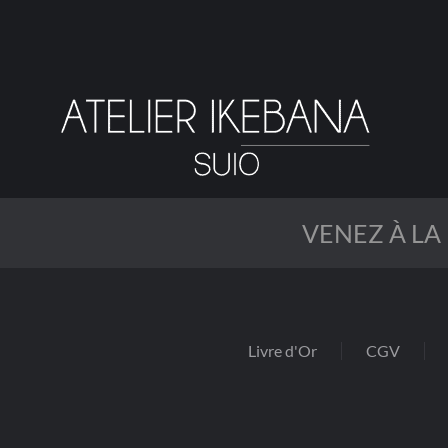
Passer
au
contenu
principal
VENEZ À LA
Livre d'Or
CGV