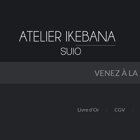
Passer
au
contenu
principal
VENEZ À LA
Livre d'Or
CGV